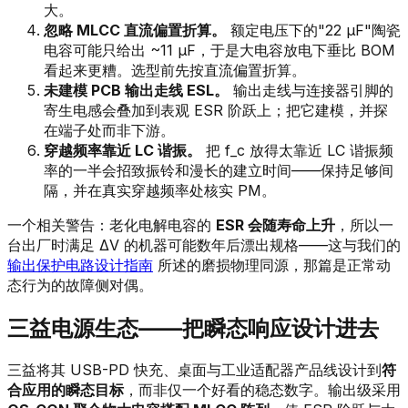
大。
忽略 MLCC 直流偏置折算。
额定电压下的"22 µF"陶瓷
电容可能只给出 ~11 µF，于是大电容放电下垂比 BOM
看起来更糟。选型前先按直流偏置折算。
未建模 PCB 输出走线 ESL。
输出走线与连接器引脚的
寄生电感会叠加到表观 ESR 阶跃上；把它建模，并探
在端子处而非下游。
穿越频率靠近 LC 谐振。
把 f_c 放得太靠近 LC 谐振频
率的一半会招致振铃和漫长的建立时间——保持足够间
隔，并在真实穿越频率处核实 PM。
一个相关警告：老化电解电容的
ESR 会随寿命上升
，所以一
台出厂时满足 ΔV 的机器可能数年后漂出规格——这与我们的
输出保护电路设计指南
所述的磨损物理同源，那篇是正常动
态行为的故障侧对偶。
三益电源生态——把瞬态响应设计进去
三益将其 USB-PD 快充、桌面与工业适配器产品线设计到
符
合应用的瞬态目标
，而非仅一个好看的稳态数字。输出级采用