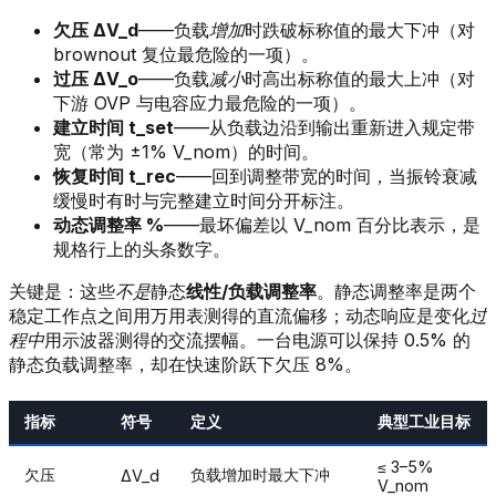
欠压 ΔV_d
——负载
增加
时跌破标称值的最大下冲（对
brownout 复位最危险的一项）。
过压 ΔV_o
——负载
减小
时高出标称值的最大上冲（对
下游 OVP 与电容应力最危险的一项）。
建立时间 t_set
——从负载边沿到输出重新进入规定带
宽（常为 ±1% V_nom）的时间。
恢复时间 t_rec
——回到调整带宽的时间，当振铃衰减
缓慢时有时与完整建立时间分开标注。
动态调整率 %
——最坏偏差以 V_nom 百分比表示，是
规格行上的头条数字。
关键是：这些
不是
静态
线性/负载调整率
。静态调整率是两个
稳定工作点之间用万用表测得的直流偏移；动态响应是变化
过
程中
用示波器测得的交流摆幅。一台电源可以保持 0.5% 的
静态负载调整率，却在快速阶跃下欠压 8%。
指标
符号
定义
典型工业目标
≤ 3–5%
欠压
负载增加时最大下冲
ΔV_d
V_nom