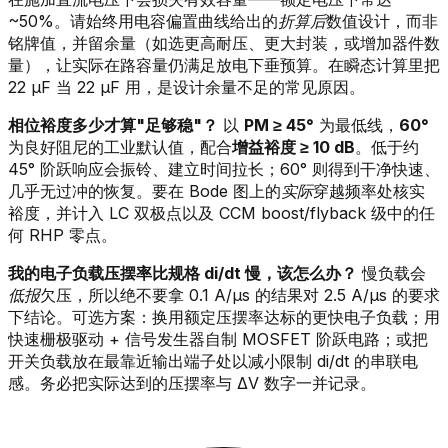
~50%。请始终用电容偏置曲线给出的
折算后
数值设计，而非
铭牌值，并留余量（如选更高耐压、更大封装，或增加器件数
量），让实际在路容量仍满足放电下垂预算。在瞬态计算里把
22 µF 当 22 µF 用，是设计余量不足的常见原因。
相位裕度多少才算"足够稳"？
以
PM ≥ 45°
为最低线，
60°
为良好阻尼的工业默认值，配合
增益裕度 ≥ 10 dB
。低于约
45° 阶跃响应会振铃、建立时间拉长；60° 则得到干净快速、
几乎无过冲的恢复。要在 Bode 图上的
实际
穿越频率处核实
裕度，并计入 LC 双极点以及 CCM boost/flyback 级中的任
何 RHP 零点。
我的电子负载压摆率比规格 di/dt 慢，该怎么办？
慢负载会
低报
欠压，所以绝不要拿 0.1 A/µs 的结果对 2.5 A/µs 的要求
下结论。可选方案：换用额定压摆率达标的更快电子负载；用
快速栅极驱动 + 信号发生器自制 MOSFET 阶跃电路；或把
开关负载放在最靠近输出端子处以减小限制 di/dt 的串联电
感。务必把实际达到的压摆率与 ΔV 数字一并记录。