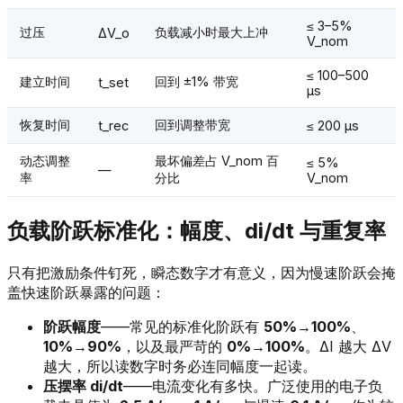
≤ 3–5%
过压
负载减小时最大上冲
ΔV_o
V_nom
≤ 100–500
建立时间
回到 ±1% 带宽
t_set
µs
恢复时间
回到调整带宽
t_rec
≤ 200 µs
动态调整
最坏偏差占 V_nom 百
≤ 5%
—
率
分比
V_nom
负载阶跃标准化：幅度、di/dt 与重复率
只有把激励条件钉死，瞬态数字才有意义，因为慢速阶跃会掩
盖快速阶跃暴露的问题：
阶跃幅度
——常见的标准化阶跃有
50%→100%
、
10%→90%
，以及最严苛的
0%→100%
。ΔI 越大 ΔV
越大，所以读数字时务必连同幅度一起读。
压摆率 di/dt
——电流变化有多快。广泛使用的电子负