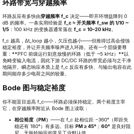
环路带宽与穿越频率
环路反应有多快由
穿越频率 f_c
决定——即开环增益降到 0
dB 的频率。一条实用经验是
f_c ≈ 开关频率 f_sw 的 1/10 ~
1/5
：100 kHz 的变换器通常落在
f_c = 10–20 kHz
。
f_c 越高，Δt_loop 越小，欠压也越小——但推得过高会侵蚀
稳定裕度，并让开关频率噪声进入环路。还有一个层级要尊
重：**PFC 前级运行刻意放慢的环路（低于 ~5 kHz）**以
免畸变输入电流，因此下游 DC/DC 环路的带宽必须与之干净
地隔开。瞬态响应本质上是 f_c 反应有多快、与输出电容在此
期间能存多少电荷之间的较量。
Bode 图与稳定裕度
你不能盲目追高 f_c——环路必须保持稳定。两个裕度主宰
它，在穿越频率附近从 Bode 图上读取：
相位裕度（PM）
——在 f_c 处相位距 −360°（即距失
稳还有 180°）有多远。目标
PM ≥ 45°
；
60°
是良好阻
尼、无振铃响应的常见工业默认值。