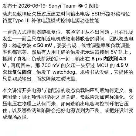
发布于
2026-06-19
·
Sanyi Team
· 👁
0
阅读
动态负载响应
欠压过压
建立时间
输出电容 ESR
环路补偿
相位
裕度
Type III 补偿
电流模式控制
电源动态性能
一台嵌入式控制器随机复位。实验室里从不出问题，只在现场
发生——而且只在附近电机或继电器吸合的瞬间。团队检查电
源：稳态纹波
≤ 50 mV
，妥妥合规，线性调整率和负载调整
率也都完美。然后有人用正确的触发把示波器接到 5V 轨上，
抓到了真相：负载阶跃的那一刻，输出在
8 µs 内跌到 4.3
V
，再爬回来。那 700 mV 的欠压一头穿过 MCU 的
4.5 V
欠压复位阈值
，触发了 watchdog。规格书从没错，它描述的
只是
稳态
输出，而故障藏在
瞬态
里。
本文讲清开关电源与适配器的动态负载响应到底如何定义、如
何测量：哪五项性能指标才是关键、负载阶跃如何标准化、欠
压电压在物理上从何而来、如何选输出电容与控制环把它压
住，以及哪些测量陷阱会把好电源误判为不良、或把好设计变
成现场故障。