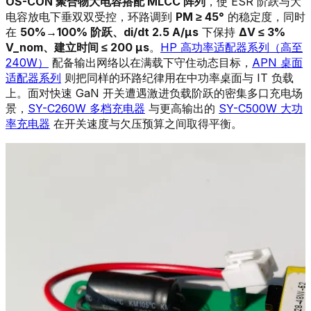
OS-CON 聚合物大电容搭配 MLCC 阵列
，使 ESR 阶跃与大
电容放电下垂双双受控，环路调到
PM ≥ 45°
的稳定度，同时
在
50%→100% 阶跃、di/dt 2.5 A/µs
下保持
ΔV ≤ 3%
V_nom、建立时间 ≤ 200 µs
。
HP 高功率适配器系列（高至
240W）
配备输出网络以在满载下守住动态目标，
APN 桌面
适配器系列
则把同样的环路纪律用在中功率桌面与 IT 负载
上。面对快速 GaN 开关遭遇激进负载阶跃的密集多口充电场
景，
SY-C260W 多档充电器
与更高输出的
SY-C500W 大功
率充电器
在开关速度与欠压预算之间取得平衡。