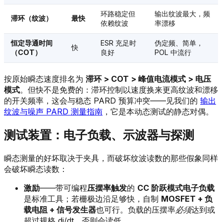
环路稳定但
输出纹波最大，频
滞环（纹波）
最快
依赖纹波
率漂移
恒定导通时间
ESR 充足时
伪定频、简单，
快
（COT）
良好
POL 中流行
按原始瞬态速度排名为
滞环 > COT > 峰值电流模式 > 电压
模式
。但快不是免费的：滞环控制以速度换来更高纹波和漂移
的开关频率，这会与稳态 PARD 预算冲突——见我们的
输出
纹波与噪声 PARD 测量指南
，它是本动态测试的静态对偶。
测试装置：电子负载、示波器与探测
瞬态测量的好坏取决于夹具，而破坏纹波读数的那些假象同样
会破坏瞬态读数：
激励
——带可编程
压摆率触发
的
CC 阶跃模式电子负载
是标准工具；若栅极边沿足够快，自制
MOSFET + 负
载电阻 + 信号发生器
也可行。负载的压摆率
必须
达到或
超过规格 di/dt，否则会读低。