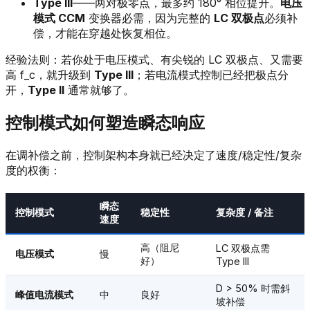
Type III
——两对极零点，最多约 180° 相位提升。
电压
模式 CCM
变换器必需，因为完整的
LC 双极点
必须补
偿，才能在穿越处恢复相位。
经验法则：若你处于电压模式、有尖锐的 LC 双极点、又需要
高 f_c，就升级到
Type III
；若电流模式控制已经把极点分
开，
Type II
通常就够了。
控制模式如何塑造瞬态响应
在调补偿之前，控制架构本身就已经决定了速度/稳定性/复杂
度的权衡：
瞬态
控制模式
稳定性
复杂度 / 备注
速度
高（阻尼
LC 双极点需
电压模式
慢
好）
Type III
D > 50% 时需斜
峰值电流模式
中
良好
坡补偿