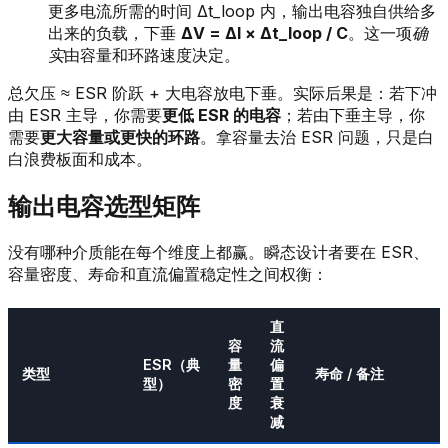
更多电流所需的时间 Δt_loop 内，输出电容独自供给多
出来的负载，下垂
ΔV = ΔI × Δt_loop / C
。这一项
确
实
由容量和环路速度决定。
总欠压 ≈ ESR 阶跃 + 大电容放电下垂。实际后果是：若下冲
由 ESR 主导，你需要
更低 ESR 的电容
；若由下垂主导，你
需要
更大容量或更快的环路
。拿容量去治 ESR 问题，只是白
白浪费板面和成本。
输出电容选型矩阵
没有哪种介质能在每个维度上都赢。瞬态设计者要在 ESR、
容量密度、寿命和直流偏置稳定性之间权衡：
直
容
流
ESR（典
量
偏
类型
寿命 / 备注
型）
密
置
度
衰
减