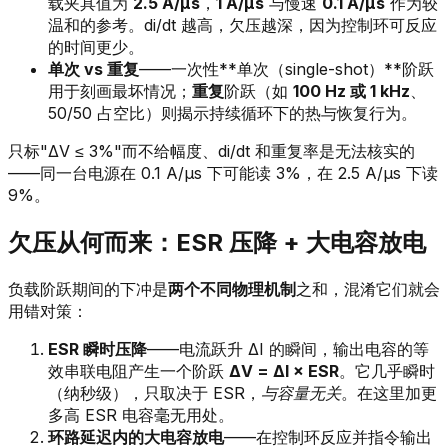
载夹具值为
2.5 A/µs
，
1 A/µs
与慢速
0.1 A/µs
作为较
温和的参考。di/dt 越高，欠压越深，因为控制环可反应
的时间更少。
单次 vs 重复
——一次性**单次（single-shot）**阶跃
用于刻画最坏情况；
重复
阶跃（如
100 Hz 或 1 kHz
、
50/50 占空比）则揭示持续循环下的热与恢复行为。
只标"ΔV ≤ 3%"而不给幅度、di/dt 和重复率是无法核实的
——同一台电源在 0.1 A/µs 下可能读 3%，在 2.5 A/µs 下读
9%。
欠压从何而来：ESR 压降 + 大电容放电
负载阶跃期间的下冲是
两个不同物理机制
之和，混淆它们就会
用错对策：
ESR 瞬时压降
——电流跃升 ΔI 的瞬间，输出电容的等
效串联电阻产生一个阶跃
ΔV = ΔI × ESR
。它几乎瞬时
（纳秒级），只取决于 ESR，
与容量无关
。在这里加更
多高 ESR 电容毫无用处。
环路延迟内的大电容放电
——在控制环反应并指令输出