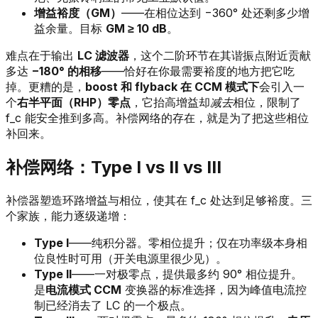
增益裕度（GM）
——在相位达到 −360° 处还剩多少增
益余量。目标
GM ≥ 10 dB
。
难点在于输出
LC 滤波器
，这个二阶环节在其谐振点附近贡献
多达
−180° 的相移
——恰好在你最需要裕度的地方把它吃
掉。更糟的是，
boost 和 flyback 在 CCM 模式下
会引入一
个
右半平面（RHP）零点
，它抬高增益却
减去
相位，限制了
f_c 能安全推到多高。补偿网络的存在，就是为了把这些相位
补回来。
补偿网络：Type I vs II vs III
补偿器塑造环路增益与相位，使其在 f_c 处达到足够裕度。三
个家族，能力逐级递增：
Type I
——纯积分器。零相位提升；仅在功率级本身相
位良性时可用（开关电源里很少见）。
Type II
——一对极零点，提供最多约 90° 相位提升。
是
电流模式 CCM
变换器的标准选择，因为峰值电流控
制已经消去了 LC 的一个极点。