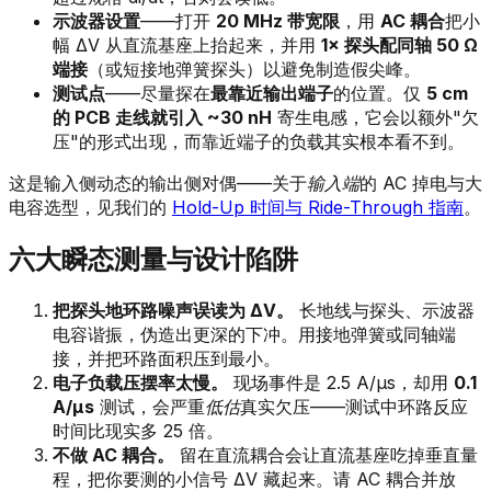
示波器设置
——打开
20 MHz 带宽限
，用
AC 耦合
把小
幅 ΔV 从直流基座上抬起来，并用
1× 探头配同轴 50 Ω
端接
（或短接地弹簧探头）以避免制造假尖峰。
测试点
——尽量探在
最靠近输出端子
的位置。仅
5 cm
的 PCB 走线就引入 ~30 nH
寄生电感，它会以额外"欠
压"的形式出现，而靠近端子的负载其实根本看不到。
这是输入侧动态的输出侧对偶——关于
输入端
的 AC 掉电与大
电容选型，见我们的
Hold-Up 时间与 Ride-Through 指南
。
六大瞬态测量与设计陷阱
把探头地环路噪声误读为 ΔV。
长地线与探头、示波器
电容谐振，伪造出更深的下冲。用接地弹簧或同轴端
接，并把环路面积压到最小。
电子负载压摆率太慢。
现场事件是 2.5 A/µs，却用
0.1
A/µs
测试，会严重
低估
真实欠压——测试中环路反应
时间比现实多 25 倍。
不做 AC 耦合。
留在直流耦合会让直流基座吃掉垂直量
程，把你要测的小信号 ΔV 藏起来。请 AC 耦合并放