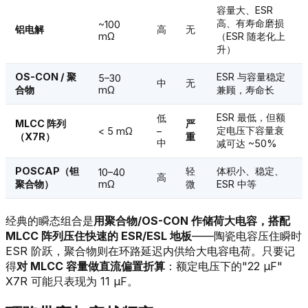
容量大、ESR
高、有寿命磨损
~100
铝电解
高
无
mΩ
（ESR 随老化上
升）
OS-CON / 聚
ESR 与容量稳定
5–30
中
无
合物
mΩ
兼顾，寿命长
ESR 最低，但额
低
MLCC 阵列
严
定电压下容量衰
< 5 mΩ
–
（X7R）
重
中
减可达 ~50%
POSCAP（钽
轻
体积小、稳定、
10–40
高
聚合物）
mΩ
微
ESR 中等
经典的瞬态组合是
用聚合物/OS-CON 作储荷大电容，搭配
MLCC 阵列压住快速的 ESR/ESL 地板
——陶瓷电容压住瞬时
ESR 阶跃，聚合物则在环路延迟内供给大电容电荷。只要记
得
对 MLCC 容量做直流偏置折算
：额定电压下的"22 µF"
X7R 可能只表现为 11 µF。