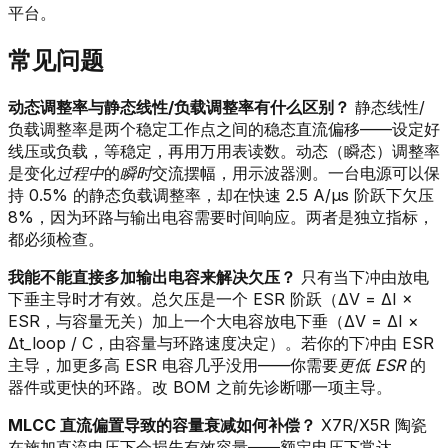
平台。
常见问题
动态调整率与静态线性/负载调整率有什么区别？
静态线性/
负载调整率是两个稳定工作点之间的稳态直流偏移——设定好
线压或负载，等稳定，再用万用表读数。动态（瞬态）调整率
是变化
过程中
的
瞬时
交流摆幅，用示波器测。一台电源可以保
持 0.5% 的静态负载调整率，却在快速 2.5 A/µs 阶跃下欠压
8%，因为环路与输出电容需要时间响应。两者是独立指标，
都必须检查。
我能不能直接多加输出电容来解决欠压？
只有当下冲由放电
下垂主导时才有效。总欠压是一个 ESR 阶跃（ΔV = ΔI ×
ESR，与容量无关）加上一个大电容放电下垂（ΔV = ΔI ×
Δt_loop / C，由容量与环路速度决定）。若你的下冲由 ESR
主导，加更多高 ESR 电容几乎没用——你需要
更低 ESR
的
器件或更快的环路。改 BOM 之前先诊断哪一项主导。
MLCC 直流偏置导致的容量衰减如何补偿？
X7R/X5R 陶瓷
在施加直流电压下会损失有效容量——额定电压下常达